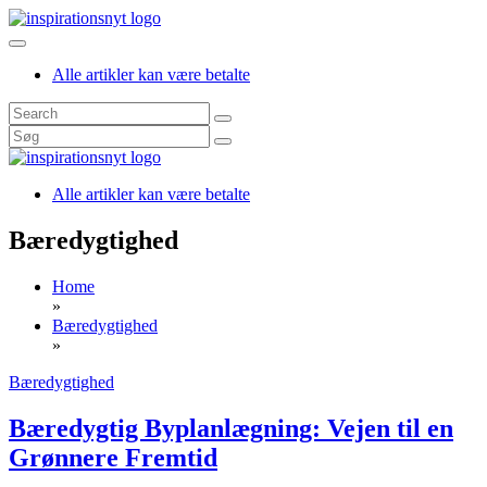
Skip
to
content
inspirationsnyt
Alle artikler kan være betalte
Alle artikler kan være betalte
inspirationsnyt
Bæredygtighed
Home
»
Bæredygtighed
»
Bæredygtighed
Bæredygtig Byplanlægning: Vejen til en
Grønnere Fremtid